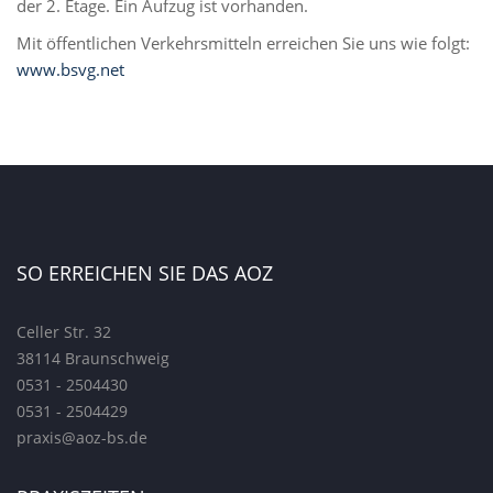
der 2. Etage. Ein Aufzug ist vorhanden.
Mit öffentlichen Verkehrsmitteln erreichen Sie uns wie folgt:
www.bsvg.net
SO ERREICHEN SIE DAS AOZ
Celler Str. 32
38114 Braunschweig
0531 - 2504430
0531 - 2504429
praxis@aoz-bs.de